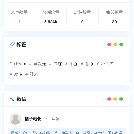
文章数量
总阅读量
总评论量
会员数量
1
5.886k
0
30
标签

ci\'yua
异次元
商店
小白
新手
小程序
发卡
建站
微语

橘子站长
1 年前

愿所有美好，都不负归期，选一种姿态让自己活得无可替代，没有所谓