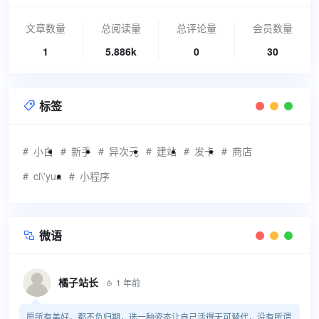
文章数量
总阅读量
总评论量
会员数量
1
5.886k
0
30
标签

小白
新手
异次元
建站
发卡
商店
ci\'yua
小程序
微语

橘子站长
1 年前

愿所有美好，都不负归期，选一种姿态让自己活得无可替代，没有所谓